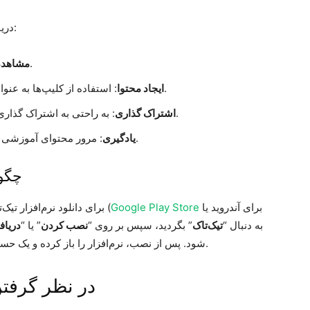
دریافت ویدیوها از پلتفرم‌ها چندین مزیت فراهم می‌کند:
: تماشای ویدیوها بدون اتصال به اینترنت.
مشاهده 
: استفاده از کلیپ‌ها به عنوان مراجع یا ترکیب آن‌ها برای ایجاد محتوای جدید.
ایجاد محتوا
: به راحتی به اشتراک گذاری محتوا با دیگرانی که به پلتفرم دسترسی ندارند.
اشتراک گذاری
: مرور محتوای آموزشی به میزان لازم برای جذب اطلاعات به طور کامل.
یادگیری
چگون
برای آندروید یا
Google Play Store
برای دانلود نرم‌افزار تیک‌تاک، به فروشگاه نرم‌افزار دستگاه خود مراجعه کنید (
برای iOS)، به دنبال “
تیک‌تاک
” بگردید، سپس بر روی “
نصب کردن
” یا “
دریا
شود. پس از نصب، نرم‌افزار را باز کرده و یک حساب کاربری ایجاد یا وارد شوید تا از محتوا لذت ببرید.
در نظر گرفتن