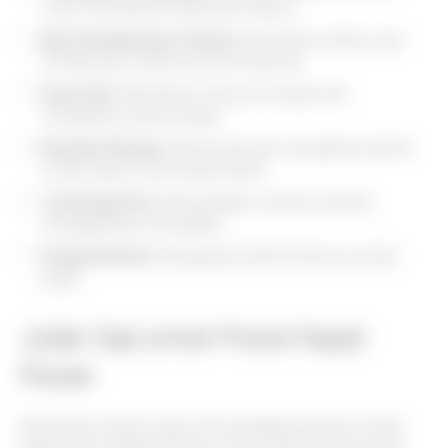
untuk memastikan kepuasan tetamu.
Ejen Perkhidmatan Tetamu
: Membantu tetamu dan
memberikan maklumat serta bantuan.
Sous Chef
: Membantu ketua jurumasak dan
mengawasi operasi dapur.
Konselor Remaja
: Merancang dan mengawasi aktiviti
di atas kapal untuk kanak-kanak.
Juruterapi Urut
: Menyediakan rawatan spa dan
menggalakkan kecekapan.
Pengarah Kruis
: Mengawasi aktiviti hiburan di atas
kapal.
Julak Gaji untuk Posisi Kapal
Pesiar
Memahami potensi gaji untuk pelbagai peranan di atas
kapal pesiar adalah penting untuk membuat keputusan