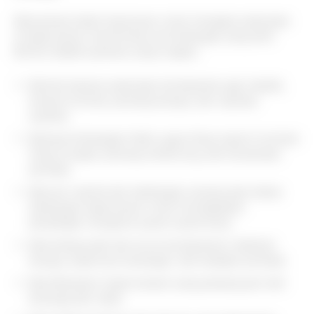
Menyempurnakan keputusan untuk mengejar pekerjaan
di kapal pesiar memerlukan pertimbangan yang teliti.
Berikut adalah panduan yang ringkas:
Menilai tawaran pekerjaan berdasarkan gaji, faedah,
tempoh kontrak, peluang kerjaya, dan reputasi
syarikat.
Mempertimbangkan faktor gaya hidup seperti tuntutan
hidup di kapal, peluang melancong, dan keutamaan
peribadi.
Mencari nasihat dari kakitangan semasa atau bekas
kakitangan kapal pesiar untuk mendapatkan
pandangan mengenai syarat-syarat kerja.
Menimbang baik dan buruk berdasarkan matlamat
kerjaya, keperluan kewangan, dan keadaan peribadi.
Merefleksikan impak tempoh yang panjang jauh dari
keluarga dan rakan.