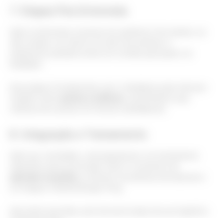
7. Etapas Pós-Entrevista
Após a entrevista, é preciso ter paciência. No entanto, se
não receber um retorno em até uma semana, é
totalmente aceitável entrar em contato para pedir um
feedback.
Essa etapa é fundamental, pois o feedback pode oferecer
insights sobre
pontos a melhorar,
aumentando suas
chances de sucesso em futuras candidaturas.
8. Integração e Treinamento
Após ser contratado, você passará por um treinamento
específico para sua função. Este é o momento de
aprender na prática
, conhecer as políticas da empresa e
se integrar à família Burger King.
Aproveite essa fase, pois ela será a base da sua trajetória