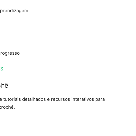
aprendizagem
progresso
OS
.
chê
tutoriais detalhados e recursos interativos para
 crochê.