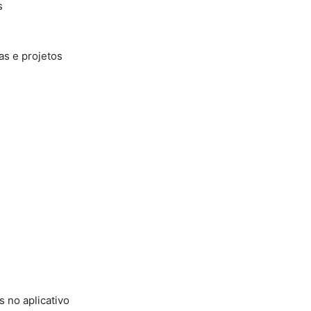
s
as e projetos
s no aplicativo