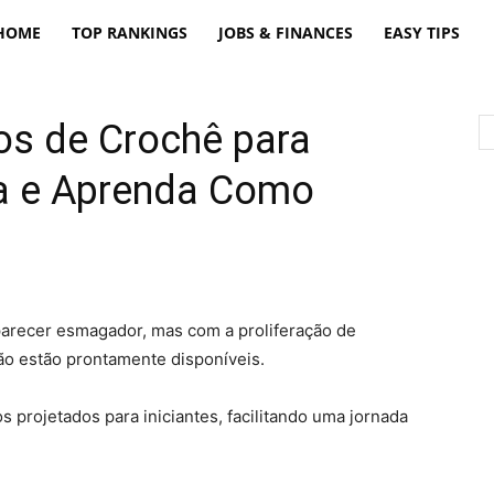
freatpt
HOME
TOP RANKINGS
JOBS & FINANCES
EASY TIPS
vos de Crochê para
ra e Aprenda Como
parecer esmagador, mas com a proliferação de
ação estão prontamente disponíveis.
os projetados para iniciantes, facilitando uma jornada